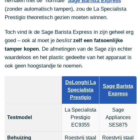
herhalen met de “normale”
Sage Barista Express
(zonder automatisch tampen), zou de La Specialista
Prestigio theoretisch gezien moeten winnen.
Toch vind ik de Sage Barista Express in zijn geheel erg
goed – ook al moet je
beslist
zelf een fatsoenlijke
tamper kopen
. De afmetingen van de Sage zijn echter
waardeloos en het plastic gedeelte van het apparaat is
ook geen hoogstandje te noemen.
DeLonghi La
Sage Barista
Specialista
Express
Prestigio
La Specialista
Sage
Testmodel
Prestigio
Appliances
EC9355
SES875
Behuizing
Roestvrij staal
Roestvrij staal