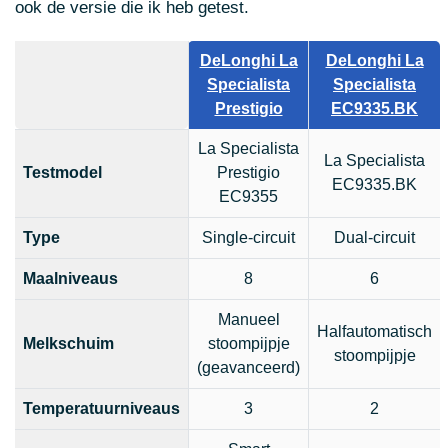
ook de versie die ik heb getest.
DeLonghi La
DeLonghi La
Specialista
Specialista
Prestigio
EC9335.BK
La Specialista
La Specialista
Testmodel
Prestigio
EC9335.BK
EC9355
Type
Single-circuit
Dual-circuit
Maalniveaus
8
6
Manueel
Halfautomatisch
Melkschuim
stoompijpje
stoompijpje
(geavanceerd)
Temperatuurniveaus
3
2