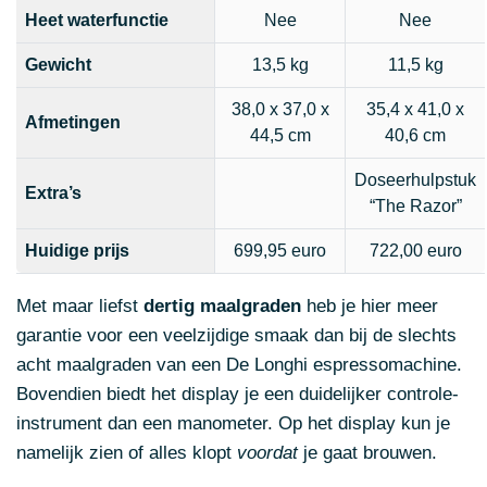
Heet waterfunctie
Nee
Nee
Gewicht
13,5 kg
11,5 kg
38,0 x 37,0 x
35,4 x 41,0 x
Afmetingen
44,5 cm
40,6 cm
Doseerhulpstuk
Extra’s
“The Razor”
Huidige prijs
699,95 euro
722,00 euro
Met maar liefst
dertig maalgraden
heb je hier meer
garantie voor een veelzijdige smaak dan bij de slechts
acht maalgraden van een De Longhi espressomachine.
Bovendien biedt het display je een duidelijker controle-
instrument dan een manometer. Op het display kun je
namelijk zien of alles klopt
voordat
je gaat brouwen.