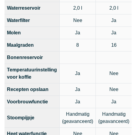
Waterreservoir
2,0 l
2,0 l
Waterfilter
Nee
Ja
Molen
Ja
Ja
Maalgraden
8
16
Bonenreservoir
Temperatuurinstelling
Ja
Nee
voor koffie
Recepten opslaan
Ja
Nee
Voorbrouwfunctie
Ja
Ja
Handmatig
Handmatig
Stoompijpje
(geavanceerd)
(geavanceerd)
Heet waterfunctie
Nee
Nee