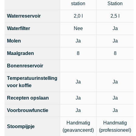
station
Station
Waterreservoir
2,0 l
2,5 l
Waterfilter
Nee
Ja
Molen
Ja
Ja
Maalgraden
8
8
Bonenreservoir
Temperatuurinstelling
Ja
Ja
voor koffie
Recepten opslaan
Ja
Ja
Voorbrouwfunctie
Ja
Ja
Handmatig
Handmatig
Stoompijpje
(geavanceerd)
(professioneel)