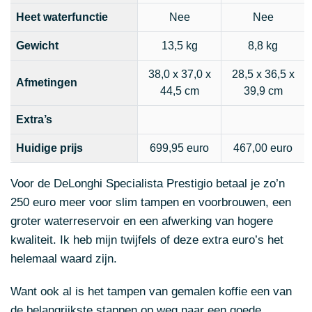
Heet waterfunctie
Nee
Nee
Gewicht
13,5 kg
8,8 kg
38,0 x 37,0 x
28,5 x 36,5 x
Afmetingen
44,5 cm
39,9 cm
Extra’s
Huidige prijs
699,95 euro
467,00 euro
Voor de DeLonghi Specialista Prestigio betaal je zo’n
250 euro meer voor slim tampen en voorbrouwen, een
groter waterreservoir en een afwerking van hogere
kwaliteit. Ik heb mijn twijfels of deze extra euro’s het
helemaal waard zijn.
Want ook al is het tampen van gemalen koffie een van
de belangrijkste stappen op weg naar een goede