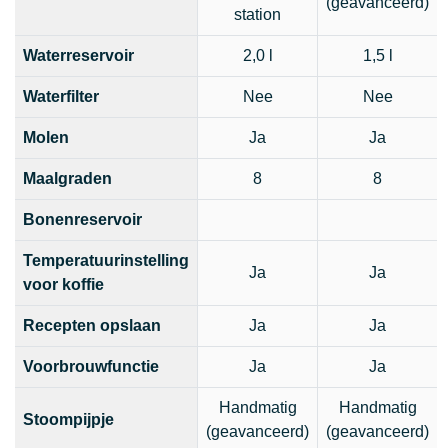
(geavanceerd)
station
Waterreservoir
2,0 l
1,5 l
Waterfilter
Nee
Nee
Molen
Ja
Ja
Maalgraden
8
8
Bonenreservoir
Temperatuurinstelling
Ja
Ja
voor koffie
Recepten opslaan
Ja
Ja
Voorbrouwfunctie
Ja
Ja
Handmatig
Handmatig
Stoompijpje
(geavanceerd)
(geavanceerd)