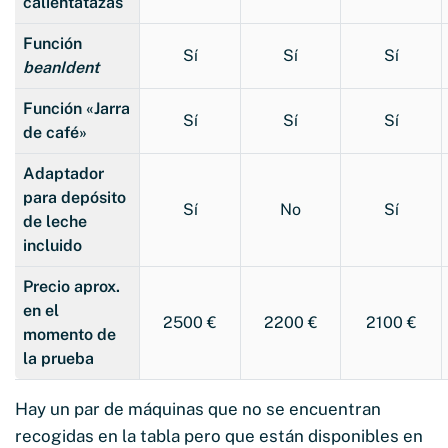
calientatazas
Función
Sí
Sí
Sí
beanIdent
Función «Jarra
Sí
Sí
Sí
de café»
Adaptador
para depósito
Sí
No
Sí
de leche
incluido
Precio aprox.
en el
2500 €
2200 €
2100 €
momento de
la prueba
Hay un par de máquinas que no se encuentran
recogidas en la tabla pero que están disponibles en