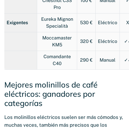
Chestnut C3S
100 €
Manual
Pro
Eureka Mignon
Exigentes
530 €
Eléctrico
Specialità
Moccamaster
320 €
Eléctrico
✓
KM5
Comandante
290 €
Manual
✓
C40
Mejores molinillos de café
eléctricos: ganadores por
categorías
Los molinillos eléctricos suelen ser más cómodos y,
muchas veces, también más precisos que los