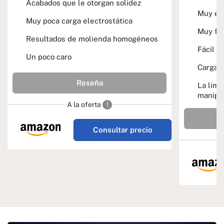
Acabados que le otorgan solidez
Muy ec
Muy poca carga electrostática
Muy fác
Resultados de molienda homogéneos
Fácil d
Un poco caro
Carga e
Reseña
La limp
manipu
A la oferta
!
Consultar precio