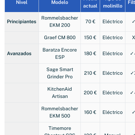
Nivel
Modelo
Fil
actual
molinillo
Rommelsbacher
Principiantes
70 €
Eléctrico
EKM 200
Graef CM 800
150 €
Eléctrico
Baratza Encore
Avanzados
180 €
Eléctrico
✓
ESP
Sage Smart
210 €
Eléctrico
✓
Grinder Pro
KitchenAid
200 €
Eléctrico
✓
Artisan
Rommelsbacher
160 €
Eléctrico
EKM 500
Timemore