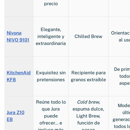
precio
Elegante,
Nivona
Orientac
inteligente y
Chilled Brew
NIVO 9101
al us
extraordinaria
De pri
KitchenAid
Exquisitez sin
Recipiente para
todo
KF8
pretensiones
granos extraíble
aspe
Reúne todo lo
Cold brew
,
Mode
que Jura
espuma dulce,
Jura Z10
últ
puede
Light Brew,
EB
generac
ofrecer… e
función de
todos l
incluso más
cacao