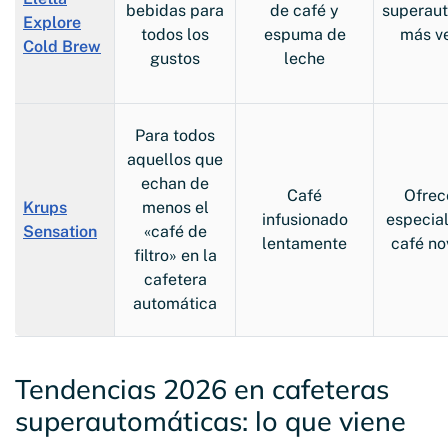
bebidas para
de café y
superau
Explore
todos los
espuma de
más ve
Cold Brew
gustos
leche
Para todos
aquellos que
echan de
Café
Ofrec
Krups
menos el
infusionado
especia
Sensation
«café de
lentamente
café n
filtro» en la
cafetera
automática
Tendencias 2026 en cafeteras
superautomáticas: lo que viene