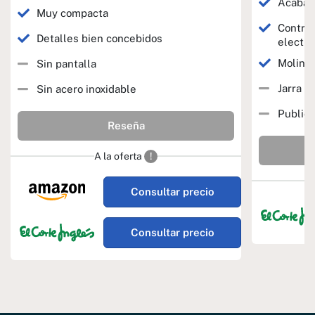
Acabado
Muy compacta
Control
Detalles bien concebidos
electró
Molinil
Sin pantalla
Jarra d
Sin acero inoxidable
Publici
Reseña
A la oferta
!
Consultar precio
Consultar precio