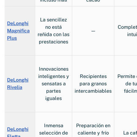
La sencillez
DeLonghi
no está
Comple
Magnifica
—
reñida con las
intu
Plus
prestaciones
Innovaciones
inteligentes y
Recipientes
Permite
DeLonghi
sensatas a
para granos
de t
Rivelia
partes
intercambiables
fácil
iguales
Inmensa
Preparación en
DeLonghi
selección de
caliente y frío
La ca
Eletta