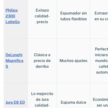
Philips
Exitazo
Espumador sin
Extraor
2300
calidad-
tubos flexibles
en su c
LatteGo
precio
Perfec
DeLonghi
Clásica a
iniciar
Magnifica
precio de
Muchos ajustes
mundo 
S
derribo
cafe
autom
Lo mejorcito
de Jura
Económi
Jura E8 ED
Espuma dulce
calidad-
ser un