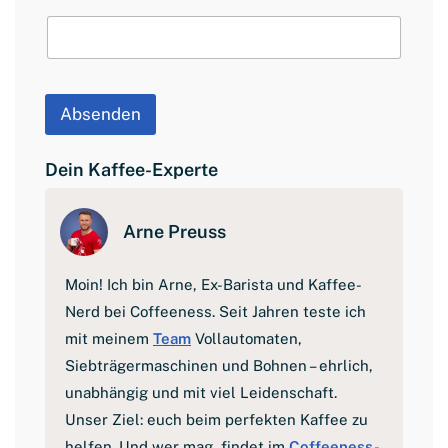
n
a
m
e
L
a
Absenden
y
o
u
Dein Kaffee-Experte
t
Arne Preuss
Moin! Ich bin Arne, Ex-Barista und Kaffee-
Nerd bei Coffeeness. Seit Jahren teste ich
mit meinem
Team
Vollautomaten,
Siebträgermaschinen und Bohnen – ehrlich,
unabhängig und mit viel Leidenschaft.
Unser Ziel: euch beim perfekten Kaffee zu
helfen. Und wer mag, findet im
Coffeeness-