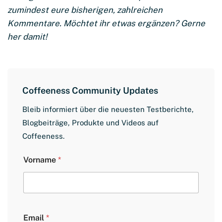
zumindest eure bisherigen, zahlreichen
Kommentare. Möchtet ihr etwas ergänzen? Gerne
her damit!
Coffeeness Community Updates
Bleib informiert über die neuesten Testberichte,
Blogbeiträge, Produkte und Videos auf
Coffeeness.
E
Vorname
*
m
a
i
l
V
o
Email
*
r