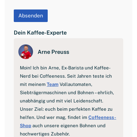
V
o
r
Absenden
n
a
m
Dein Kaffee-Experte
e
Arne Preuss
Moin! Ich bin Arne, Ex-Barista und Kaffee-
Nerd bei Coffeeness. Seit Jahren teste ich
mit meinem
Team
Vollautomaten,
Siebträgermaschinen und Bohnen – ehrlich,
unabhängig und mit viel Leidenschaft.
Unser Ziel: euch beim perfekten Kaffee zu
helfen. Und wer mag, findet im
Coffeeness-
Shop
auch unsere eigenen Bohnen und
hochwertiges Zubehör.