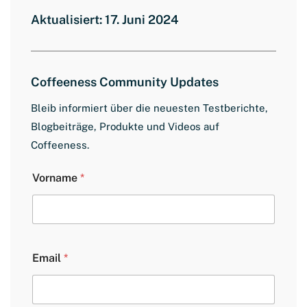
Aktualisiert: 17. Juni 2024
Coffeeness Community Updates
Bleib informiert über die neuesten Testberichte,
Blogbeiträge, Produkte und Videos auf
Coffeeness.
L
Vorname
*
a
y
o
u
t
E
Email
*
m
a
i
l