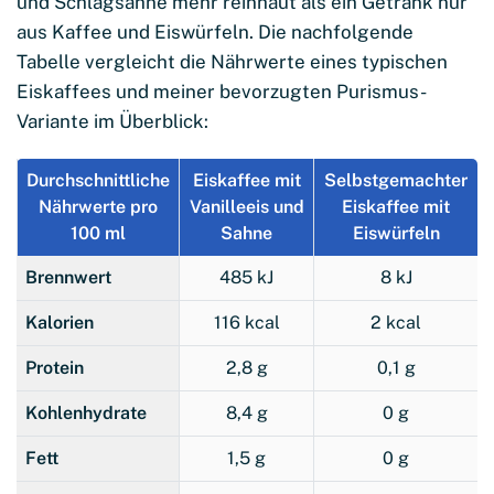
und Schlagsahne mehr reinhaut als ein Getränk nur
aus Kaffee und Eiswürfeln. Die nachfolgende
Tabelle vergleicht die Nährwerte eines typischen
Eiskaffees und meiner bevorzugten Purismus-
Variante im Überblick:
Durchschnittliche
Eiskaffee mit
Selbstgemachter
Nährwerte pro
Vanilleeis und
Eiskaffee mit
100 ml
Sahne
Eiswürfeln
Brennwert
485 kJ
8 kJ
Kalorien
116 kcal
2 kcal
Protein
2,8 g
0,1 g
Kohlenhydrate
8,4 g
0 g
Fett
1,5 g
0 g