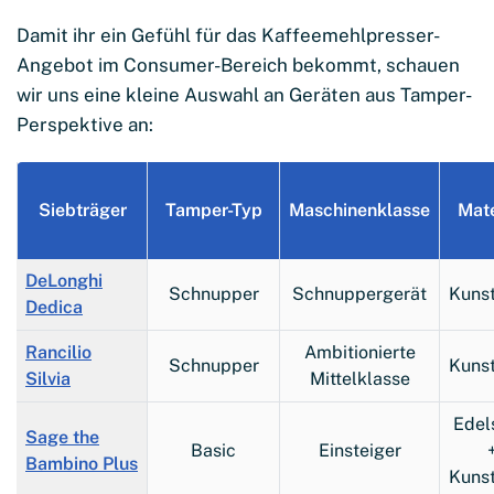
Damit ihr ein Gefühl für das Kaffeemehlpresser-
Angebot im Consumer-Bereich bekommt, schauen
wir uns eine kleine Auswahl an Geräten aus Tamper-
Perspektive an:
Siebträger
Tamper-Typ
Maschinenklasse
Mate
DeLonghi
Schnupper
Schnuppergerät
Kunst
Dedica
Rancilio
Ambitionierte
Schnupper
Kunst
Silvia
Mittelklasse
Edel
Sage the
Basic
Einsteiger
Bambino Plus
Kunst