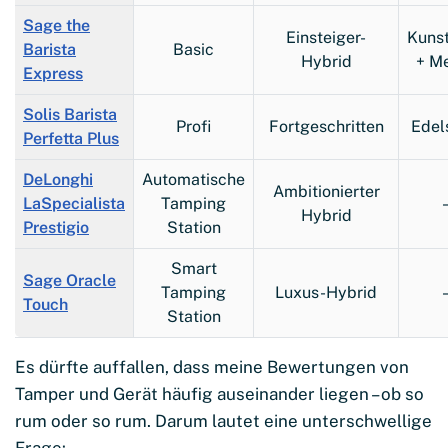
Sage the
Einsteiger-
Kunst
Barista
Basic
Hybrid
+ Me
Express
Solis Barista
Profi
Fortgeschritten
Edel
Perfetta Plus
DeLonghi
Automatische
Ambitionierter
LaSpecialista
Tamping
Hybrid
Prestigio
Station
Smart
Sage Oracle
Tamping
Luxus-Hybrid
Touch
Station
Es dürfte auffallen, dass meine Bewertungen von
Tamper und Gerät häufig auseinander liegen – ob so
rum oder so rum. Darum lautet eine unterschwellige
Frage: