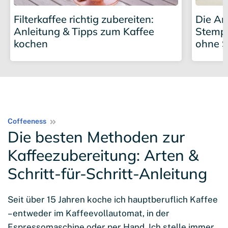
Filterkaffee richtig zubereiten:
Die Am
Anleitung & Tipps zum Kaffee
Stempe
kochen
ohne S
Coffeeness
Die besten Methoden zur
Kaffeezubereitung: Arten &
Schritt-für-Schritt-Anleitung
Seit über 15 Jahren koche ich hauptberuflich Kaffee
– entweder im Kaffeevollautomat, in der
Espressomaschine oder per Hand. Ich stelle immer