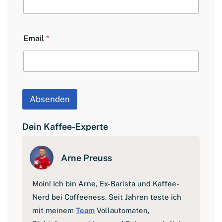
o
u
t
E
Email
*
m
a
i
l
V
o
r
Absenden
n
a
m
Dein Kaffee-Experte
e
Arne Preuss
Moin! Ich bin Arne, Ex-Barista und Kaffee-
Nerd bei Coffeeness. Seit Jahren teste ich
mit meinem
Team
Vollautomaten,