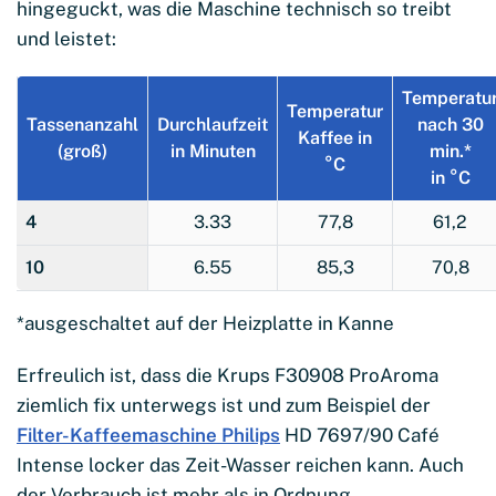
hingeguckt, was die Maschine technisch so treibt
und leistet:
Temperatu
Temperatur
Tassenanzahl
Durchlaufzeit
nach 30
Kaffee in
(groß)
in Minuten
min.*
°C
in °C
4
3.33
77,8
61,2
10
6.55
85,3
70,8
*ausgeschaltet auf der Heizplatte in Kanne
Erfreulich ist, dass die Krups F30908 ProAroma
ziemlich fix unterwegs ist und zum Beispiel der
Filter-Kaffeemaschine Philips
HD 7697/90 Café
Intense locker das Zeit-Wasser reichen kann. Auch
der Verbrauch ist mehr als in Ordnung.