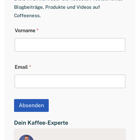
Blogbeiträge, Produkte und Videos auf
Coffeeness.
V
Vorname
*
o
r
n
a
m
e
Email
*
L
a
y
o
u
t
E
Absenden
m
a
i
Dein Kaffee-Experte
l