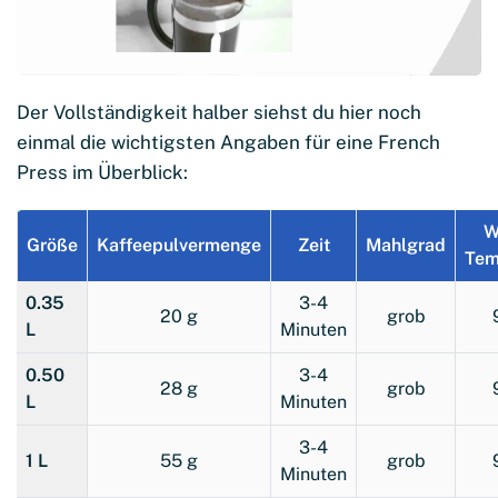
Der Vollständigkeit halber siehst du hier noch
einmal die wichtigsten Angaben für eine French
Press im Überblick:
W
Größe
Kaffeepulvermenge
Zeit
Mahlgrad
Tem
0.35
3-4
20 g
grob
L
Minuten
0.50
3-4
28 g
grob
L
Minuten
3-4
1 L
55 g
grob
Minuten