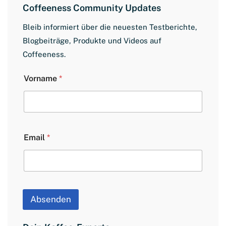
Coffeeness Community Updates
Bleib informiert über die neuesten Testberichte,
Blogbeiträge, Produkte und Videos auf
Coffeeness.
L
Vorname
*
a
y
o
u
t
V
Email
*
o
r
n
a
m
e
E
Absenden
m
a
i