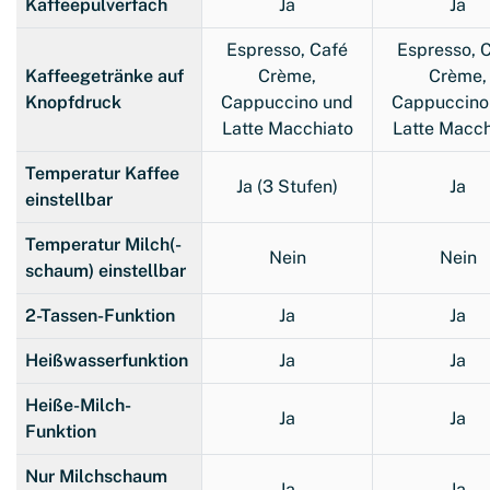
Kaffeepulverfach
Ja
Ja
Espresso, Café
Espresso, 
Kaffeegetränke auf
Crème,
Crème,
Knopfdruck
Cappuccino und
Cappuccino
Latte Macchiato
Latte Macch
Temperatur Kaffee
Ja (3 Stufen)
Ja
einstellbar
Temperatur Milch(-
Nein
Nein
schaum) einstellbar
2-Tassen-Funktion
Ja
Ja
Heißwasserfunktion
Ja
Ja
Heiße-Milch-
Ja
Ja
Funktion
Nur Milchschaum
Ja
Ja