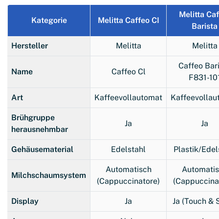
Melitta Ca
Kategorie
Melitta Caffeo CI
Barista
Hersteller
Melitta
Melitta
Caffeo Bar
Name
Caffeo Cl
F831-10
Art
Kaffeevollautomat
Kaffeevollau
Brühgruppe
Ja
Ja
herausnehmbar
Gehäusematerial
Edelstahl
Plastik/Edel
Automatisch
Automati
Milchschaumsystem
(Cappuccinatore)
(Cappuccina
Display
Ja
Ja (Touch & S