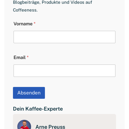
Blogbeiträge, Produkte und Videos auf
Coffeeness.
V
Vorname
*
o
r
n
a
m
e
Email
*
E
m
a
i
l
L
a
Absenden
y
o
u
Dein Kaffee-Experte
t
Arne Preuss