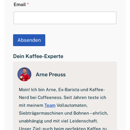
Email
*
E
m
a
i
l
L
a
Absenden
y
o
u
Dein Kaffee-Experte
t
Arne Preuss
Moin! Ich bin Arne, Ex-Barista und Kaffee-
Nerd bei Coffeeness. Seit Jahren teste ich
mit meinem
Team
Vollautomaten,
Siebträgermaschinen und Bohnen – ehrlich,
unabhängig und mit viel Leidenschaft.
Unser Ziel: euch beim perfekten Kaffee zu