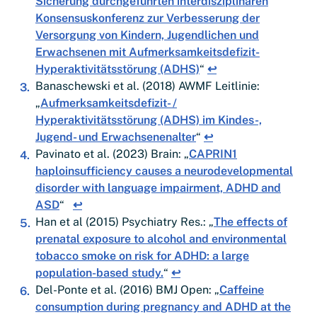
Sicherung durchgeführten interdisziplinären
Konsensuskonferenz zur Verbesserung der
Versorgung von Kindern, Jugendlichen und
Erwachsenen mit Aufmerksamkeitsdefizit-
Hyperaktivitätsstörung (ADHS)
“
↩︎
Banaschewski et al. (2018) AWMF Leitlinie:
„
Aufmerksamkeitsdefizit- /
Hyperaktivitätsstörung (ADHS) im Kindes-,
Jugend- und Erwachsenenalter
“
↩︎
Pavinato et al. (2023) Brain: „
CAPRIN1
haploinsufficiency causes a neurodevelopmental
disorder with language impairment, ADHD and
ASD
“
↩︎
Han et al (2015) Psychiatry Res.: „
The effects of
prenatal exposure to alcohol and environmental
tobacco smoke on risk for ADHD: a large
population-based study.
“
↩︎
Del-Ponte et al. (2016) BMJ Open: „
Caffeine
consumption during pregnancy and ADHD at the