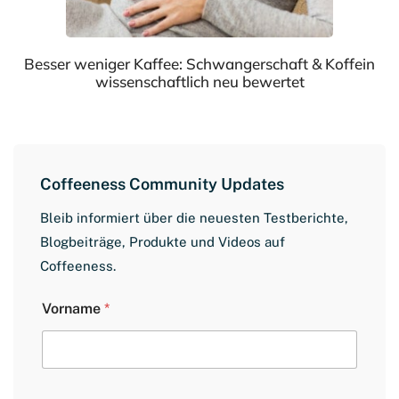
Besser weniger Kaffee: Schwangerschaft & Koffein
wissenschaftlich neu bewertet
Coffeeness Community Updates
Bleib informiert über die neuesten Testberichte,
Blogbeiträge, Produkte und Videos auf
Coffeeness.
V
Vorname
*
o
r
n
a
m
e