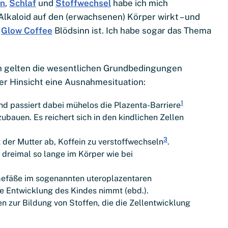
n
,
Schlaf
und
Stoffwechsel
habe ich mich
Alkaloid auf den (erwachsenen) Körper wirkt – und
d
Glow Coffee
Blödsinn ist. Ich habe sogar das Thema
 gelten die wesentlichen Grundbedingungen
der Hinsicht eine Ausnahmesituation:
1
und passiert dabei mühelos die Plazenta-Barriere
bauen. Es reichert sich in den kindlichen Zellen
3
 der Mutter ab, Koffein zu verstoffwechseln
.
n dreimal so lange im Körper wie bei
Gefäße im sogenannten uteroplazentaren
ie Entwicklung des Kindes nimmt (ebd.).
n zur Bildung von Stoffen, die die Zellentwicklung