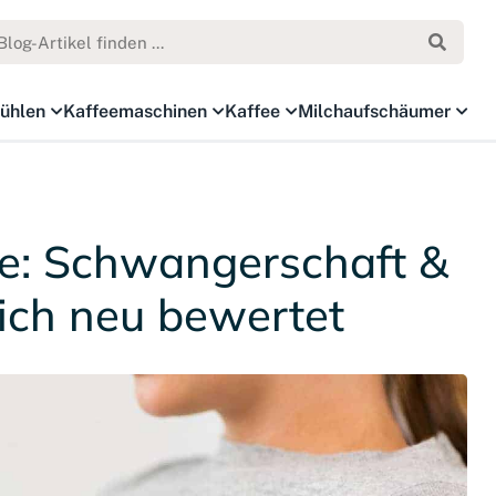
ühlen
Kaffeemaschinen
Kaffee
Milchaufschäumer
ee: Schwangerschaft &
lich neu bewertet