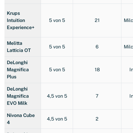
Krups
Intuition
5 von 5
21
Mil
Experience+
Melitta
5 von 5
6
Mil
Latticia OT
DeLonghi
Magnifica
5 von 5
18
I
Plus
DeLonghi
Magnifica
4,5 von 5
7
I
EVO Milk
Nivona Cube
4,5 von 5
2
4