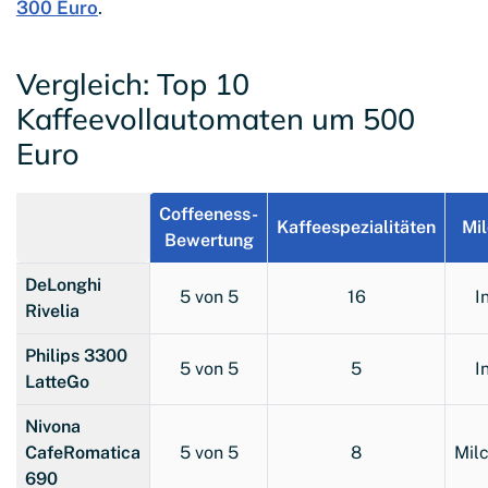
300 Euro
.
Vergleich: Top 10
Kaffeevollautomaten um 500
Euro
Coffeeness-
Kaffeespezialitäten
Mi
Bewertung
DeLonghi
5 von 5
16
I
Rivelia
Philips 3300
5 von 5
5
I
LatteGo
Nivona
CafeRomatica
5 von 5
8
Mil
690