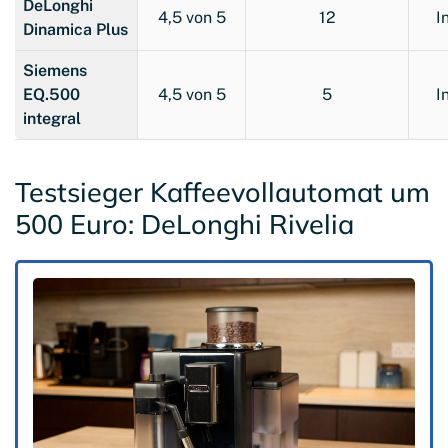
DeLonghi
4,5 von 5
12
I
Dinamica Plus
Siemens
EQ.500
4,5 von 5
5
I
integral
Testsieger Kaffeevollautomat um
500 Euro: DeLonghi Rivelia