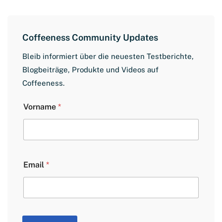
Coffeeness Community Updates
Bleib informiert über die neuesten Testberichte,
Blogbeiträge, Produkte und Videos auf
Coffeeness.
V
Vorname
*
o
r
n
a
m
e
Email
*
L
a
y
o
u
t
E