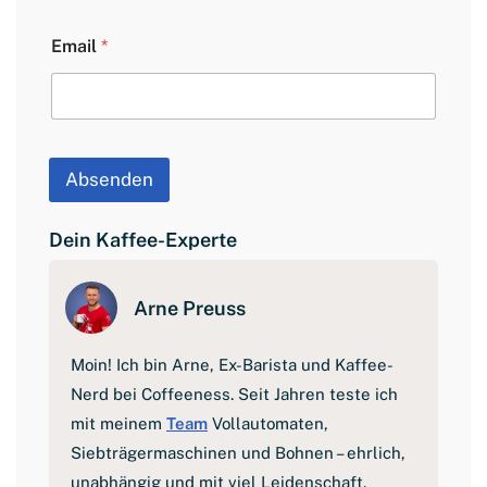
t
E
Email
*
m
a
i
l
V
o
r
Absenden
n
a
m
Dein Kaffee-Experte
e
Arne Preuss
Moin! Ich bin Arne, Ex-Barista und Kaffee-
Nerd bei Coffeeness. Seit Jahren teste ich
mit meinem
Team
Vollautomaten,
Siebträgermaschinen und Bohnen – ehrlich,
unabhängig und mit viel Leidenschaft.