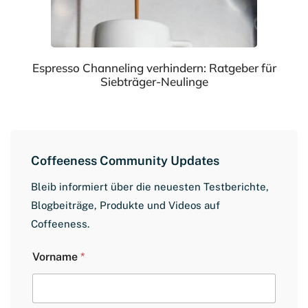
Espresso Channeling verhindern: Ratgeber für
Siebträger-Neulinge
Coffeeness Community Updates
Bleib informiert über die neuesten Testberichte,
Blogbeiträge, Produkte und Videos auf
Coffeeness.
L
Vorname
*
a
y
o
u