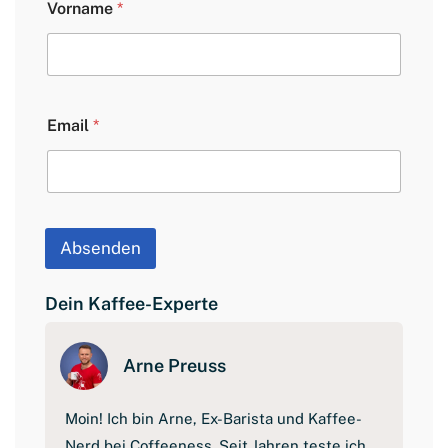
Vorname
*
o
r
n
a
m
e
Email
*
E
m
a
i
l
L
a
Absenden
y
o
u
Dein Kaffee-Experte
t
Arne Preuss
Moin! Ich bin Arne, Ex-Barista und Kaffee-
Nerd bei Coffeeness. Seit Jahren teste ich