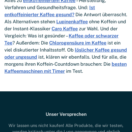
Alles zu
entkoffeiniertem Kaffee
– Herstellung,
Verfahren und Gesundheitsfrage. Und:
Ist
entkoffeinierter Kaffee gesund?
Die Antwort überrascht.
Als Alternativen stehen
Lupinenkaffee
ohne Koffein und
der Instant-Klassiker
Caro Kaffee
zur Wahl. Und der
Vergleich: Was ist gesünder –
Kaffee oder schwarzer
Tee
? Außerdem: Die
Chlorogensäure im Kaffee
ist ein
viel diskutierter Inhaltsstoff. Ob
löslicher Kaffee gesund
oder ungesund
ist, klären wir ebenfalls. Und für alle, die
morgens ihren Koffein-Countdown brauchen: Die
besten
Kaffeemaschinen mit Timer
im Test.
Unser Versprechen
Wir lassen uns nicht kaufen! Alle Produkte, die wir testen,
werden kritisch unter die Lupe genommen und ehrlich